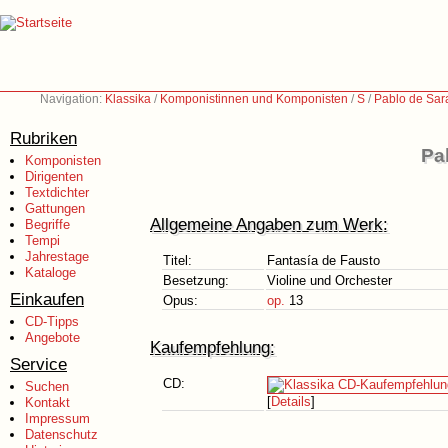
Navigation:
Klassika
/
Komponistinnen und Komponisten
/
S
/
Pablo de Sar
Rubriken
Pa
Komponisten
Dirigenten
Textdichter
Gattungen
Allgemeine Angaben zum Werk:
Begriffe
Tempi
Jahrestage
Titel:
Fantasía de Fausto
Kataloge
Besetzung:
Violine und Orchester
Einkaufen
Opus:
op.
13
CD-Tipps
Angebote
Kaufempfehlung:
Service
CD:
Suchen
[
Details
]
Kontakt
Impressum
Datenschutz