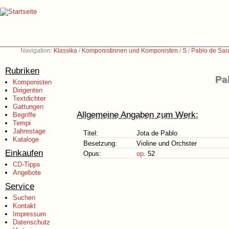
Navigation:
Klassika
/
Komponistinnen und Komponisten
/
S
/
Pablo de Sar
Rubriken
Pa
Komponisten
Dirigenten
Textdichter
Gattungen
Allgemeine Angaben zum Werk:
Begriffe
Tempi
Jahrestage
Titel:
Jota de Pablo
Kataloge
Besetzung:
Violine und Orchster
Einkaufen
Opus:
op.
52
CD-Tipps
Angebote
Service
Suchen
Kontakt
Impressum
Datenschutz