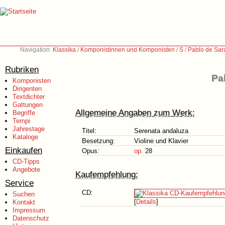
Navigation:
Klassika
/
Komponistinnen und Komponisten
/
S
/
Pablo de Sar
Rubriken
Pa
Komponisten
Dirigenten
Textdichter
Gattungen
Allgemeine Angaben zum Werk:
Begriffe
Tempi
Jahrestage
Titel:
Serenata andaluza
Kataloge
Besetzung:
Violine und Klavier
Einkaufen
Opus:
op.
28
CD-Tipps
Angebote
Kaufempfehlung:
Service
CD:
Suchen
[
Details
]
Kontakt
Impressum
Datenschutz