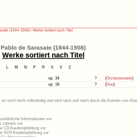
asate (1844-1908)
/
Werke sortiert nach Titel
Pablo de Sarasate (1844-1908)
Werke sortiert nach Titel
L
M
N
P
R
S
V
Z
op. 34
?
(
Orchesterwerk
)
op. 18
?
(
Duo
)
ist noch nicht vollständig und wird nach und nach durch die Autoren von Kla
sführliche Informationen vor
 Libretto vor
ine CD-Kaufempfehlung vor
ine DVD-Kaufempfehlung vor