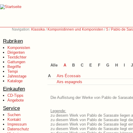
Navigation:
Klassika
/
Komponistinnen und Komponisten
/
S
/
Pablo de Sar
Rubriken
Komponisten
Dirigenten
Textdichter
Gattungen
Alle
A
B
C
E
F
G
H
I
J
Begriffe
Tempi
A
Airs Écossais
Jahrestage
Kataloge
Airs espagnols
Einkaufen
CD-Tipps
Die Auflistung der Werke von Pablo de Sarasate 
Angebote
Service
Legende:
Suchen
zu diesem Werk von Pablo de Sarasate liegen au
Kontakt
zu diesem Werk von Pablo de Sarasate liegt das
Impressum
zu diesem Werk von Pablo de Sarasate liegt e
zu diesem Werk von Pablo de Sarasate liegt e
Datenschutz