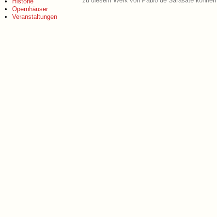
zu diesem Werk von Pablo de Sarasate können 
Historie
Opernhäuser
Veranstaltungen