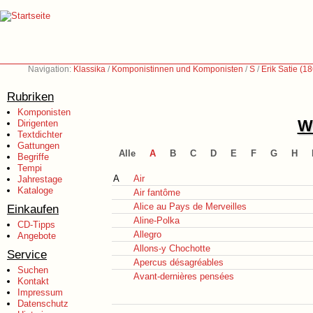
Navigation:
Klassika
/
Komponistinnen und Komponisten
/
S
/
Erik Satie (1
Rubriken
Komponisten
We
Dirigenten
Textdichter
Gattungen
Alle
A
B
C
D
E
F
G
H
Begriffe
Tempi
A
Air
Jahrestage
Kataloge
Air fantôme
Alice au Pays de Merveilles
Einkaufen
Aline-Polka
CD-Tipps
Allegro
Angebote
Allons-y Chochotte
Service
Apercus désagréables
Suchen
Avant-dernières pensées
Kontakt
Impressum
Datenschutz