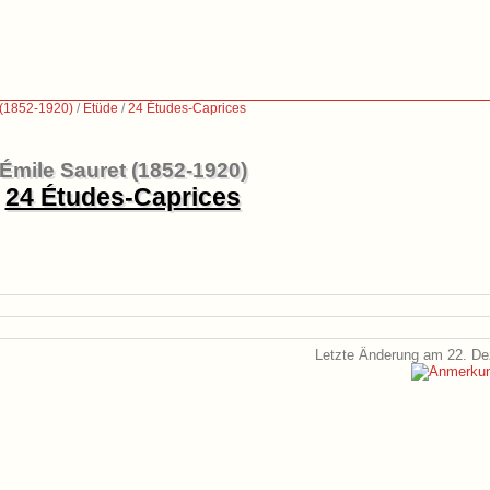
 (1852-1920)
/
Etüde
/
24 Études-Caprices
Émile Sauret (1852-1920)
24 Études-Caprices
Letzte Änderung am 22. D