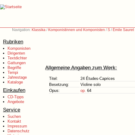
Navigation:
Klassika
/
Komponistinnen und Komponisten
/
S
/
Émile Sauret
Rubriken
Komponisten
Dirigenten
Textdichter
Gattungen
Allgemeine Angaben zum Werk:
Begriffe
Tempi
Jahrestage
Titel:
24 Études-Caprices
Kataloge
Besetzung:
Violine solo
Einkaufen
Opus:
op.
64
CD-Tipps
Angebote
Service
Suchen
Kontakt
Impressum
Datenschutz