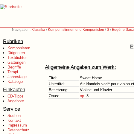
Navigation:
Klassika
/
Komponistinnen und Komponisten
/
S
/
Eugène Sauz
Rubriken
E
Komponisten
Dirigenten
Textdichter
Gattungen
Allgemeine Angaben zum Werk:
Begriffe
Tempi
Jahrestage
Titel:
Sweet Home
Kataloge
Untertitel:
Air irlandais varié pour violon e
Einkaufen
Besetzung:
Violine und Klavier
Opus:
op.
3
CD-Tipps
Angebote
Service
Suchen
Kontakt
Impressum
Datenschutz