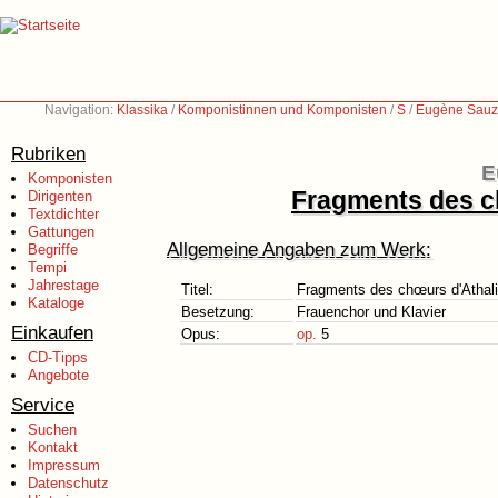
Navigation:
Klassika
/
Komponistinnen und Komponisten
/
S
/
Eugène Sauz
Rubriken
E
Komponisten
Fragments des ch
Dirigenten
Textdichter
Gattungen
Allgemeine Angaben zum Werk:
Begriffe
Tempi
Jahrestage
Titel:
Fragments des chœurs d'Athali
Kataloge
Besetzung:
Frauenchor und Klavier
Einkaufen
Opus:
op.
5
CD-Tipps
Angebote
Service
Suchen
Kontakt
Impressum
Datenschutz