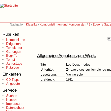
Navigation:
Klassika
/
Komponistinnen und Komponisten
/
S
/
Eugène Sauz
Rubriken
E
Komponisten
Dirigenten
Textdichter
Gattungen
Allgemeine Angaben zum Werk:
Begriffe
Tempi
Jahrestage
Titel:
Les Deux modes
Kataloge
Untertitel:
24 exercices sur l'emploi du ma
Einkaufen
Besetzung:
Violine solo
Erstdruck:
1911
CD-Tipps
Angebote
Service
Suchen
Kontakt
Impressum
Datenschutz