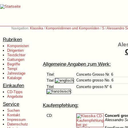
Navigation:
Klassika
/
Komponistinnen und Komponisten
/
S
/
Alessandro Sc
Rubriken
Ale
Komponisten
Dirigenten
Textdichter
Gattungen
Allgemeine Angaben zum Werk:
Begriffe
Tempi
Jahrestage
Titel:
Concerto Grosso Nr. 6
Kataloge
Concerto grosso No. 6
Titel
:
Einkaufen
Titel
Concerto grosso N° 6
:
CD-Tipps
Angebote
Service
Kaufempfehlung:
Suchen
Kontakt
CD:
Concerti gros
Impressum
Alessandro Sc
Datenschutz
FonoForum 09/