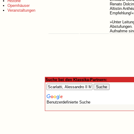
Historie
Renato Dolcin
Opernhäuser
Altistin Anth
Veranstaltungen
Empfehlung!« 
»Unter Leitun
Abstufungen. S
Aufnahme sing
Suche bei den Klassika-Partnern:
Benutzerdefinierte Suche