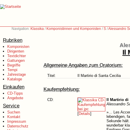
Navigation:
Klassika
/
Komponistinnen und Komponisten
/
S
/
Alessandro Sc
Rubriken
Ale
Komponisten
Il
Dirigenten
Textdichter
Gattungen
Allgemeine Angaben zum Oratorium:
Begriffe
Tempi
Jahrestage
Titel:
Il Martirio di Santa Cecilia
Kataloge
Einkaufen
Kaufempfehlung:
CD-Tipps
Angebote
CD:
Il Martirio d
Alessandro Sc
Service
Suchen
»… Les Accent
[
Details
]
lebendigen, f
Kontakt
Sekunde hält.
Impressum
wunderbar kla
Datenschutz
Emiliano Gonza