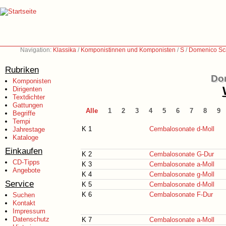
Navigation:
Klassika
/
Komponistinnen und Komponisten
/
S
/
Domenico Sca
Rubriken
Dom
Komponisten
Dirigenten
Textdichter
Gattungen
Alle
1
2
3
4
5
6
7
8
9
Begriffe
Tempi
K 1
Cembalosonate d-Moll
Jahrestage
Kataloge
Einkaufen
K 2
Cembalosonate G-Dur
CD-Tipps
K 3
Cembalosonate a-Moll
Angebote
K 4
Cembalosonate g-Moll
Service
K 5
Cembalosonate d-Moll
K 6
Cembalosonate F-Dur
Suchen
Kontakt
Impressum
Datenschutz
K 7
Cembalosonate a-Moll