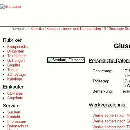
Navigation:
Klassika
/
Komponistinnen und Komponisten
/
S
/
Giuseppe Sca
Rubriken
Giuse
Komponisten
Dirigenten
Textdichter
Persönliche Daten:
Gattungen
Begriffe
Tempi
Geburtstag:
171
Jahrestage
in N
Kataloge
Todestag:
17.
in W
Einkaufen
Bemerkung:
even
CD-Tipps
Angebote
Werkverzeichnis:
Service
Suchen
Werke sortiert nach M
Kontakt
Werke sortiert nach E
Impressum
Datenschutz
Werke sortiert nach Ti