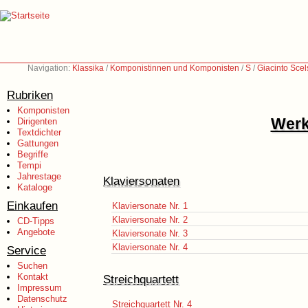
Navigation:
Klassika
/
Komponistinnen und Komponisten
/
S
/
Giacinto Scel
Rubriken
Komponisten
Werk
Dirigenten
Textdichter
Gattungen
Begriffe
Tempi
Jahrestage
Klaviersonaten
Kataloge
Einkaufen
Klaviersonate Nr. 1
Klaviersonate Nr. 2
CD-Tipps
Angebote
Klaviersonate Nr. 3
Klaviersonate Nr. 4
Service
Suchen
Kontakt
Streichquartett
Impressum
Datenschutz
Streichquartett Nr. 4