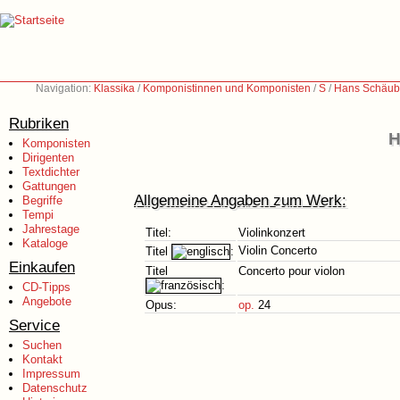
Navigation:
Klassika
/
Komponistinnen und Komponisten
/
S
/
Hans Schäub
Rubriken
H
Komponisten
Dirigenten
Textdichter
Gattungen
Allgemeine Angaben zum Werk:
Begriffe
Tempi
Jahrestage
Titel:
Violinkonzert
Kataloge
Violin Concerto
Titel
:
Einkaufen
Titel
Concerto pour violon
:
CD-Tipps
Angebote
Opus:
op.
24
Service
Suchen
Kontakt
Impressum
Datenschutz