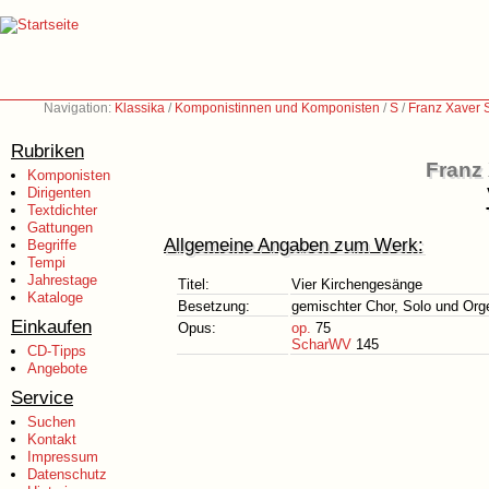
Navigation:
Klassika
/
Komponistinnen und Komponisten
/
S
/
Franz Xaver 
Rubriken
Franz
Komponisten
Dirigenten
Textdichter
Gattungen
Allgemeine Angaben zum Werk:
Begriffe
Tempi
Jahrestage
Titel:
Vier Kirchengesänge
Kataloge
Besetzung:
gemischter Chor, Solo und Org
Einkaufen
Opus:
op.
75
ScharWV
145
CD-Tipps
Angebote
Service
Suchen
Kontakt
Impressum
Datenschutz