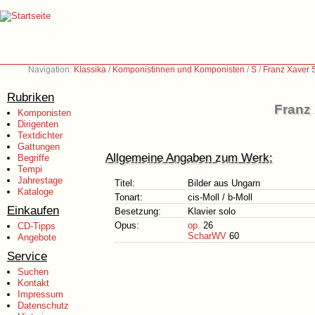
Navigation:
Klassika
/
Komponistinnen und Komponisten
/
S
/
Franz Xaver 
Rubriken
Franz
Komponisten
Dirigenten
Textdichter
Gattungen
Allgemeine Angaben zum Werk:
Begriffe
Tempi
Jahrestage
Titel:
Bilder aus Ungarn
Kataloge
Tonart:
cis-Moll / b-Moll
Einkaufen
Besetzung:
Klavier solo
Opus:
op.
26
CD-Tipps
ScharWV
60
Angebote
Service
Suchen
Kontakt
Impressum
Datenschutz