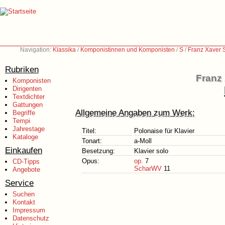
Navigation:
Klassika
/
Komponistinnen und Komponisten
/
S
/
Franz Xaver 
Rubriken
Franz
Komponisten
Dirigenten
Textdichter
Gattungen
Allgemeine Angaben zum Werk:
Begriffe
Tempi
Jahrestage
Titel:
Polonaise für Klavier
Kataloge
Tonart:
a-Moll
Einkaufen
Besetzung:
Klavier solo
Opus:
op.
7
CD-Tipps
ScharWV
11
Angebote
Service
Suchen
Kontakt
Impressum
Datenschutz