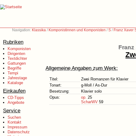
Navigation:
Klassika
/
Komponistinnen und Komponisten
/
S
/
Franz Xaver 
Rubriken
Franz
Komponisten
Zw
Dirigenten
Textdichter
Gattungen
Allgemeine Angaben zum Werk:
Begriffe
Tempi
Jahrestage
Titel:
Zwei Romanzen für Klavier
Kataloge
Tonart:
g-Moll / As-Dur
Einkaufen
Besetzung:
Klavier solo
Opus:
op.
25
CD-Tipps
ScharWV
59
Angebote
Service
Suchen
Kontakt
Impressum
Datenschutz