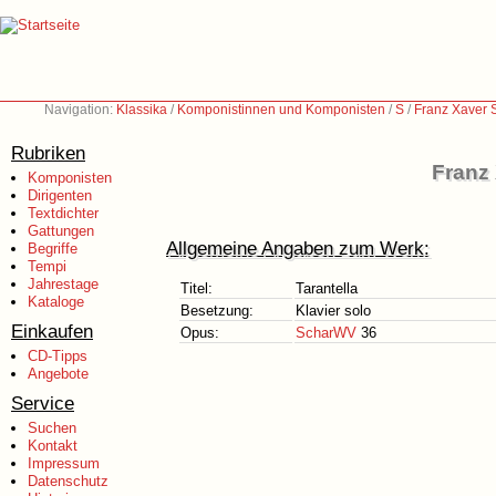
Navigation:
Klassika
/
Komponistinnen und Komponisten
/
S
/
Franz Xaver 
Rubriken
Franz
Komponisten
Dirigenten
Textdichter
Gattungen
Allgemeine Angaben zum Werk:
Begriffe
Tempi
Jahrestage
Titel:
Tarantella
Kataloge
Besetzung:
Klavier solo
Einkaufen
Opus:
ScharWV
36
CD-Tipps
Angebote
Service
Suchen
Kontakt
Impressum
Datenschutz