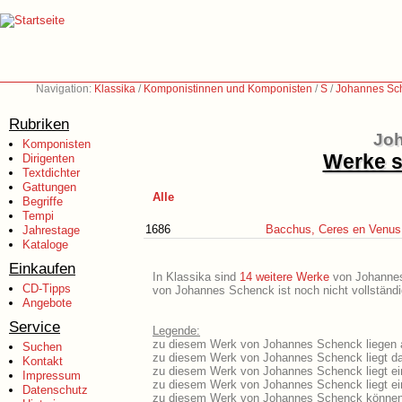
Navigation:
Klassika
/
Komponistinnen und Komponisten
/
S
/
Johannes Sc
Rubriken
Joh
Komponisten
Werke s
Dirigenten
Textdichter
Gattungen
Alle
Begriffe
Tempi
1686
Bacchus, Ceres en Venus
Jahrestage
Kataloge
Einkaufen
In Klassika sind
14 weitere Werke
von Johannes 
CD-Tipps
von Johannes Schenck ist noch nicht vollständi
Angebote
Service
Legende:
zu diesem Werk von Johannes Schenck liegen a
Suchen
zu diesem Werk von Johannes Schenck liegt das
Kontakt
zu diesem Werk von Johannes Schenck liegt e
Impressum
zu diesem Werk von Johannes Schenck liegt e
Datenschutz
zu diesem Werk von Johannes Schenck können 