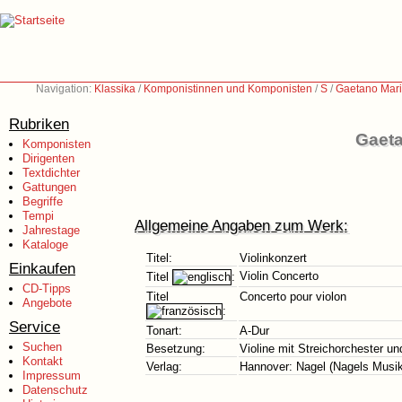
Navigation:
Klassika
/
Komponistinnen und Komponisten
/
S
/
Gaetano Mari
Rubriken
Gaeta
Komponisten
Dirigenten
Textdichter
Gattungen
Begriffe
Tempi
Allgemeine Angaben zum Werk:
Jahrestage
Kataloge
Titel:
Violinkonzert
Einkaufen
Violin Concerto
Titel
:
CD-Tipps
Titel
Concerto pour violon
Angebote
:
Service
Tonart:
A-Dur
Suchen
Besetzung:
Violine mit Streichorchester u
Kontakt
Verlag:
Hannover: Nagel (Nagels Musik
Impressum
Datenschutz