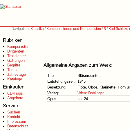
Navigation:
Klassika
/
Komponistinnen und Komponisten
/
S
/
Karl Schiske
Rubriken
Komponisten
Dirigenten
Textdichter
Gattungen
Allgemeine Angaben zum Werk:
Begriffe
Tempi
Jahrestage
Titel:
Bläserquintett
Kataloge
Entstehungszeit:
1945
Einkaufen
Besetzung:
Flöte, Oboe, Klarinette, Horn u
Verlag:
Wien: Doblinger
CD-Tipps
Angebote
Opus:
op.
24
Service
Suchen
Kontakt
Impressum
Datenschutz