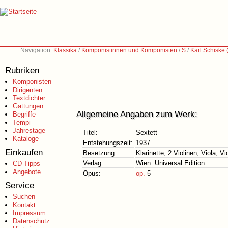
Navigation:
Klassika
/
Komponistinnen und Komponisten
/
S
/
Karl Schiske
Rubriken
Komponisten
Dirigenten
Textdichter
Gattungen
Allgemeine Angaben zum Werk:
Begriffe
Tempi
Jahrestage
Titel:
Sextett
Kataloge
Entstehungszeit:
1937
Einkaufen
Besetzung:
Klarinette, 2 Violinen, Viola, V
Verlag:
Wien: Universal Edition
CD-Tipps
Angebote
Opus:
op.
5
Service
Suchen
Kontakt
Impressum
Datenschutz