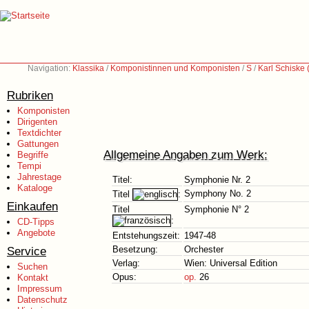
Navigation:
Klassika
/
Komponistinnen und Komponisten
/
S
/
Karl Schiske
Rubriken
Komponisten
Dirigenten
Textdichter
Gattungen
Allgemeine Angaben zum Werk:
Begriffe
Tempi
Jahrestage
Titel:
Symphonie Nr. 2
Kataloge
Symphony No. 2
Titel
:
Einkaufen
Titel
Symphonie N° 2
:
CD-Tipps
Angebote
Entstehungszeit:
1947-48
Service
Besetzung:
Orchester
Verlag:
Wien: Universal Edition
Suchen
Opus:
op.
26
Kontakt
Impressum
Datenschutz