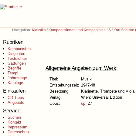
Navigation:
Klassika
/
Komponistinnen und Komponisten
/
S
/
Karl Schiske
Rubriken
Komponisten
Dirigenten
Textdichter
Gattungen
Allgemeine Angaben zum Werk:
Begriffe
Tempi
Jahrestage
Titel:
Musik
Kataloge
Entstehungszeit:
1947-48
Einkaufen
Besetzung:
Klarinette, Trompete und Viola
Verlag:
Wien: Universal Edition
CD-Tipps
Angebote
Opus:
op.
27
Service
Suchen
Kontakt
Impressum
Datenschutz