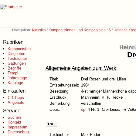
Navigation:
Klassika
/
Komponistinnen und Komponisten
/
S
/
Heinrich Kas
Rubriken
Heinr
Komponisten
Dr
Dirigenten
Textdichter
Gattungen
Allgemeine Angaben zum Werk:
Begriffe
Tempi
Jahrestage
Titel:
Drei Rosen und drei Lilien
Kataloge
Entstehungszeit:
1904
Einkaufen
Besetzung:
4-stimmiger Männerchor a capp
Erstdruck:
Mannheim: K. F. Heckel
CD-Tipps
Angebote
Bemerkung:
verschollen
Opus:
op.
4 Nr. 1:
Drei Lieder im Volk
Service
Suchen
Kontakt
Text:
Impressum
Datenschutz
Textdichter:
Max Reder