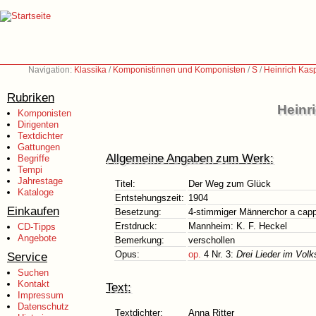
Navigation:
Klassika
/
Komponistinnen und Komponisten
/
S
/
Heinrich Kas
Rubriken
Heinr
Komponisten
Dirigenten
Textdichter
Gattungen
Allgemeine Angaben zum Werk:
Begriffe
Tempi
Jahrestage
Titel:
Der Weg zum Glück
Kataloge
Entstehungszeit:
1904
Einkaufen
Besetzung:
4-stimmiger Männerchor a capp
Erstdruck:
Mannheim: K. F. Heckel
CD-Tipps
Angebote
Bemerkung:
verschollen
Opus:
op.
4 Nr. 3:
Drei Lieder im Volk
Service
Suchen
Kontakt
Text:
Impressum
Datenschutz
Textdichter:
Anna Ritter