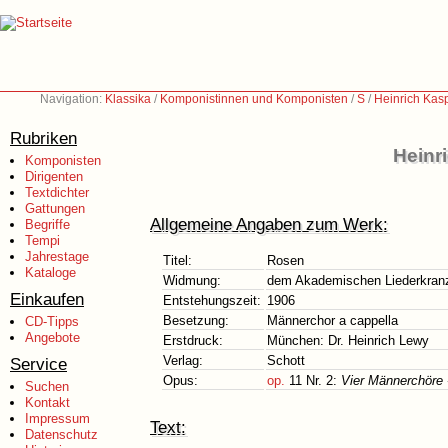
Navigation:
Klassika
/
Komponistinnen und Komponisten
/
S
/
Heinrich Kas
Rubriken
Heinr
Komponisten
Dirigenten
Textdichter
Gattungen
Allgemeine Angaben zum Werk:
Begriffe
Tempi
Jahrestage
Titel:
Rosen
Kataloge
Widmung:
dem Akademischen Liederkran
Einkaufen
Entstehungszeit:
1906
Besetzung:
Männerchor a cappella
CD-Tipps
Angebote
Erstdruck:
München: Dr. Heinrich Lewy
Verlag:
Schott
Service
Opus:
op.
11 Nr. 2:
Vier Männerchöre 
Suchen
Kontakt
Impressum
Text:
Datenschutz