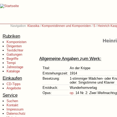
Navigation:
Klassika
/
Komponistinnen und Komponisten
/
S
/
Heinrich Kas
Rubriken
Heinr
Komponisten
Dirigenten
Textdichter
Gattungen
Allgemeine Angaben zum Werk:
Begriffe
Tempi
Jahrestage
Titel:
An der Krippe
Kataloge
Entstehungszeit:
1914
Einkaufen
Besetzung:
1-stimmiger Mädchen- oder Kna
oder: Singstimme und Klavier
CD-Tipps
Erstdruck:
Wunderhornverlag
Angebote
Opus:
op.
14 Nr. 2:
Zwei Weihnachtsge
Service
Suchen
Kontakt
Impressum
Datenschutz