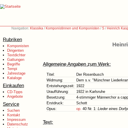
Navigation:
Klassika
/
Komponistinnen und Komponisten
/
S
/
Heinrich Kas
Rubriken
Heinr
Komponisten
Dirigenten
Textdichter
Gattungen
Allgemeine Angaben zum Werk:
Begriffe
Tempi
Jahrestage
Titel:
Der Rosenbusch
Kataloge
Widmung:
Dem s.v. "Münchner Liederkranz
Einkaufen
Entstehungszeit:
1922
Uraufführung:
1922 in Karlsruhe
CD-Tipps
Angebote
Besetzung:
4-stimmiger Männerchor a capp
Erstdruck:
Schott
Service
Opus:
op.
40 Nr. 1:
Lieder eines Dorf
Suchen
Kontakt
Impressum
Text:
Datenschutz