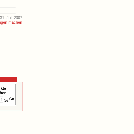
31. Juli 2007
ukte
her.
Go