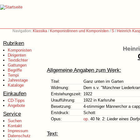
Navigation:
Klassika
/
Komponistinnen und Komponisten
/
S
/
Heinrich Kas
Rubriken
Heinr
Komponisten
Dirigenten
Textdichter
Gattungen
Allgemeine Angaben zum Werk:
Begriffe
Tempi
Jahrestage
Titel:
Ganz unten im Garten
Kataloge
Widmung:
Dem s.v. "Münchner Liederkranz
Einkaufen
Entstehungszeit:
1922
Uraufführung:
1922 in Karlsruhe
CD-Tipps
Angebote
Besetzung:
4-stimmiger Männerchor a capp
Erstdruck:
Schott
Service
Opus:
op.
40 Nr. 2:
Lieder eines Dorf
Suchen
Kontakt
Impressum
Text:
Datenschutz