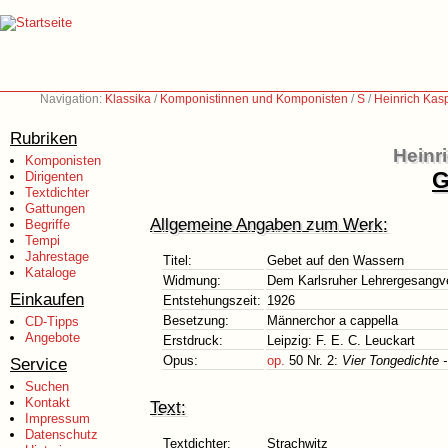
Navigation:
Klassika
/
Komponistinnen und Komponisten
/
S
/
Heinrich Kas
Rubriken
Heinr
Komponisten
G
Dirigenten
Textdichter
Gattungen
Allgemeine Angaben zum Werk:
Begriffe
Tempi
Jahrestage
Titel:
Gebet auf den Wassern
Kataloge
Widmung:
Dem Karlsruher Lehrergesangve
Einkaufen
Entstehungszeit:
1926
Besetzung:
Männerchor a cappella
CD-Tipps
Angebote
Erstdruck:
Leipzig: F. E. C. Leuckart
Opus:
op.
50 Nr. 2:
Vier Tongedichte 
Service
Suchen
Kontakt
Text:
Impressum
Datenschutz
Textdichter:
Strachwitz