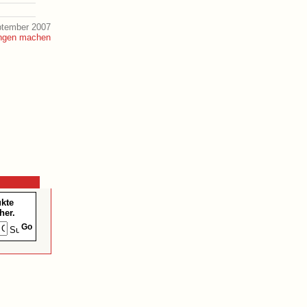
ptember 2007
ukte
her.
Go