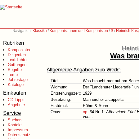
Navigation:
Klassika
/
Komponistinnen und Komponisten
/
S
/
Heinrich Kas
Rubriken
Heinr
Komponisten
Was bra
Dirigenten
Textdichter
Gattungen
Allgemeine Angaben zum Werk:
Begriffe
Tempi
Jahrestage
Titel:
Was braucht mar auf am Bauer
Kataloge
Widmung:
Der "Landshuter Liedertafel" u
Einkaufen
Entstehungszeit:
1929
Besetzung:
Männerchor a cappella
CD-Tipps
Angebote
Erstdruck:
Böhm & Sohn
Opus:
op.
64 Nr. 1:
Altbayrisch Fünf 
Service
von...
Suchen
Kontakt
Impressum
Datenschutz