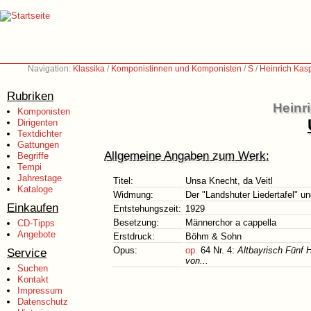
Navigation:
Klassika
/
Komponistinnen und Komponisten
/
S
/
Heinrich Kas
Rubriken
Heinr
Komponisten
Dirigenten
Textdichter
Gattungen
Allgemeine Angaben zum Werk:
Begriffe
Tempi
Jahrestage
Titel:
Unsa Knecht, da Veitl
Kataloge
Widmung:
Der "Landshuter Liedertafel" u
Einkaufen
Entstehungszeit:
1929
Besetzung:
Männerchor a cappella
CD-Tipps
Angebote
Erstdruck:
Böhm & Sohn
Opus:
op.
64 Nr. 4:
Altbayrisch Fünf 
Service
von...
Suchen
Kontakt
Impressum
Datenschutz