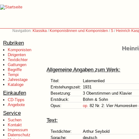
Navigation:
Klassika
/
Komponistinnen und Komponisten
/
S
/
Heinrich Kas
Rubriken
Heinr
Komponisten
Dirigenten
Textdichter
Gattungen
Allgemeine Angaben zum Werk:
Begriffe
Tempi
Jahrestage
Titel:
Laternenlied
Kataloge
Entstehungszeit:
1931
Einkaufen
Besetzung:
3 Oberstimmen und Klavier
Erstdruck:
Böhm & Sohn
CD-Tipps
Angebote
Opus:
op.
82 Nr. 2:
Vier Humoresken -
Service
Text:
Suchen
Kontakt
Impressum
Textdichter:
Arthur Seybold
Datenschutz
Sprache:
deutsch