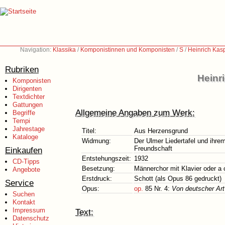
Navigation:
Klassika
/
Komponistinnen und Komponisten
/
S
/
Heinrich Kas
Rubriken
Heinr
Komponisten
Dirigenten
Textdichter
Gattungen
Allgemeine Angaben zum Werk:
Begriffe
Tempi
Jahrestage
Titel:
Aus Herzensgrund
Kataloge
Widmung:
Der Ulmer Liedertafel und ihre
Freundschaft
Einkaufen
Entstehungszeit:
1932
CD-Tipps
Besetzung:
Männerchor mit Klavier oder a 
Angebote
Erstdruck:
Schott (als Opus 86 gedruckt)
Service
Opus:
op.
85 Nr. 4:
Von deutscher Art
Suchen
Kontakt
Impressum
Text:
Datenschutz