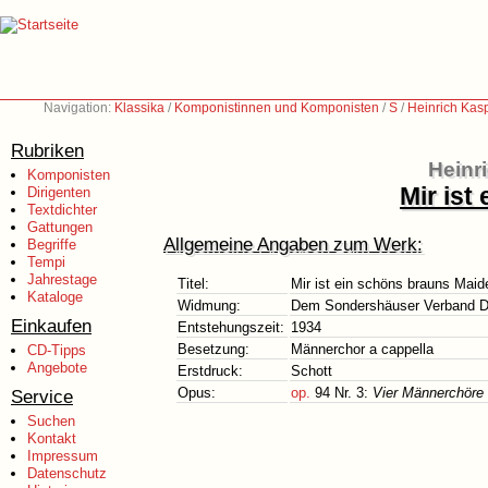
Navigation:
Klassika
/
Komponistinnen und Komponisten
/
S
/
Heinrich Kas
Rubriken
Heinr
Komponisten
Mir ist
Dirigenten
Textdichter
Gattungen
Allgemeine Angaben zum Werk:
Begriffe
Tempi
Jahrestage
Titel:
Mir ist ein schöns brauns Maid
Kataloge
Widmung:
Dem Sondershäuser Verband D
Einkaufen
Entstehungszeit:
1934
Besetzung:
Männerchor a cappella
CD-Tipps
Angebote
Erstdruck:
Schott
Opus:
op.
94 Nr. 3:
Vier Männerchöre -
Service
Suchen
Kontakt
Impressum
Datenschutz