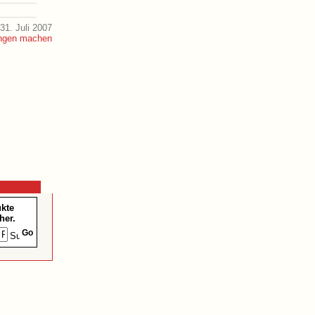
31. Juli 2007
ukte
her.
Go