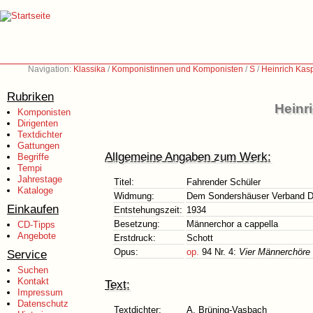
Navigation:
Klassika
/
Komponistinnen und Komponisten
/
S
/
Heinrich Kas
Rubriken
Heinr
Komponisten
Dirigenten
Textdichter
Gattungen
Allgemeine Angaben zum Werk:
Begriffe
Tempi
Jahrestage
Titel:
Fahrender Schüler
Kataloge
Widmung:
Dem Sondershäuser Verband D
Einkaufen
Entstehungszeit:
1934
Besetzung:
Männerchor a cappella
CD-Tipps
Angebote
Erstdruck:
Schott
Opus:
op.
94 Nr. 4:
Vier Männerchöre 
Service
Suchen
Kontakt
Text:
Impressum
Datenschutz
Textdichter:
A. Brüning-Vasbach