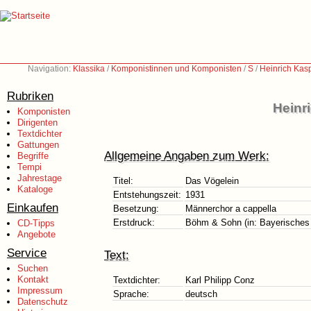
Navigation:
Klassika
/
Komponistinnen und Komponisten
/
S
/
Heinrich Kas
Rubriken
Heinr
Komponisten
Dirigenten
Textdichter
Gattungen
Allgemeine Angaben zum Werk:
Begriffe
Tempi
Jahrestage
Titel:
Das Vögelein
Kataloge
Entstehungszeit:
1931
Einkaufen
Besetzung:
Männerchor a cappella
Erstdruck:
Böhm & Sohn (in: Bayerisches 
CD-Tipps
Angebote
Service
Text:
Suchen
Kontakt
Textdichter:
Karl Philipp Conz
Impressum
Sprache:
deutsch
Datenschutz