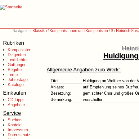
Navigation:
Klassika
/
Komponistinnen und Komponisten
/
S
/
Heinrich Kas
Rubriken
Heinr
Komponisten
Huldigung
Dirigenten
Textdichter
Gattungen
Allgemeine Angaben zum Werk:
Begriffe
Tempi
Jahrestage
Titel:
Huldigung an Walther von der 
Kataloge
Anlass:
auf Empfehlung seines Duzfreun
Einkaufen
Besetzung:
gemischter Chor und großes O
Bemerkung:
verschollen
CD-Tipps
Angebote
Service
Suchen
Kontakt
Impressum
Datenschutz