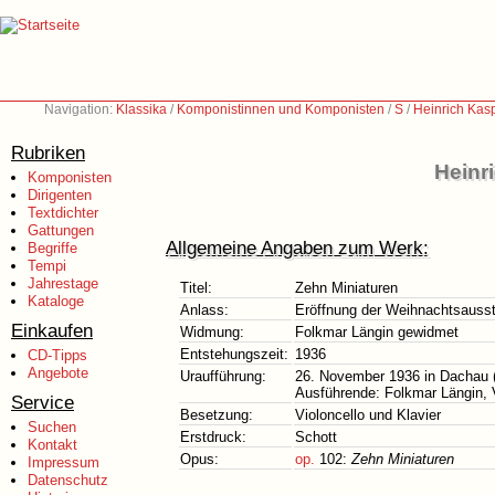
Navigation:
Klassika
/
Komponistinnen und Komponisten
/
S
/
Heinrich Kas
Rubriken
Heinr
Komponisten
Dirigenten
Textdichter
Gattungen
Allgemeine Angaben zum Werk:
Begriffe
Tempi
Jahrestage
Titel:
Zehn Miniaturen
Kataloge
Anlass:
Eröffnung der Weihnachtsausst
Einkaufen
Widmung:
Folkmar Längin gewidmet
Entstehungszeit:
1936
CD-Tipps
Angebote
Uraufführung:
26. November 1936 in Dachau 
Ausführende: Folkmar Längin, V
Service
Besetzung:
Violoncello und Klavier
Suchen
Erstdruck:
Schott
Kontakt
Opus:
op.
102:
Zehn Miniaturen
Impressum
Datenschutz