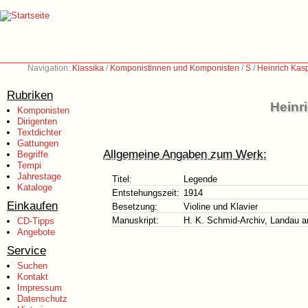
Navigation:
Klassika
/
Komponistinnen und Komponisten
/
S
/
Heinrich Kas
Rubriken
Heinr
Komponisten
Dirigenten
Textdichter
Gattungen
Allgemeine Angaben zum Werk:
Begriffe
Tempi
Jahrestage
Titel:
Legende
Kataloge
Entstehungszeit:
1914
Einkaufen
Besetzung:
Violine und Klavier
Manuskript:
H. K. Schmid-Archiv, Landau an
CD-Tipps
Angebote
Service
Suchen
Kontakt
Impressum
Datenschutz