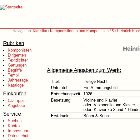
Navigation:
Klassika
/
Komponistinnen und Komponisten
/
S
/
Heinrich Kas
Rubriken
Heinr
Komponisten
Dirigenten
Textdichter
Gattungen
Allgemeine Angaben zum Werk:
Begriffe
Tempi
Jahrestage
Titel:
Heilige Nacht
Kataloge
Untertitel:
Ein Stimmungsbild
Einkaufen
Entstehungszeit:
1926
Besetzung:
Violine und Klavier
CD-Tipps
oder: Violoncello und Klavier
Angebote
oder: Klavier zu 2 und 4 Hände
Service
Erstdruck:
Böhm & Sohn
Suchen
Kontakt
Impressum
Datenschutz