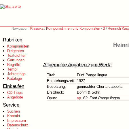
Navigation:
Klassika
/
Komponistinnen und Komponisten
/
S
/
Heinrich Kas
Rubriken
Heinr
Komponisten
Dirigenten
Textdichter
Gattungen
Allgemeine Angaben zum Werk:
Begriffe
Tempi
Jahrestage
Titel:
Fünf Pange lingua
Kataloge
Entstehungszeit:
1927
Einkaufen
Besetzung:
gemischter Chor a cappella
Erstdruck:
Böhm & Sohn
CD-Tipps
Angebote
Opus:
op.
62:
Fünf Pange lingua
Service
Suchen
Kontakt
Impressum
Datenschutz