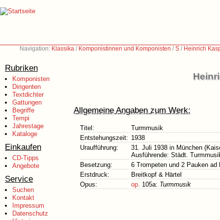
Navigation:
Klassika
/
Komponistinnen und Komponisten
/
S
/
Heinrich Kas
Rubriken
Heinr
Komponisten
Dirigenten
Textdichter
Gattungen
Allgemeine Angaben zum Werk:
Begriffe
Tempi
Jahrestage
Titel:
Turmmusik
Kataloge
Entstehungszeit:
1938
Einkaufen
Uraufführung:
31. Juli 1938 in München (Kais
Ausführende: Städt. Turmmusik 
CD-Tipps
Besetzung:
6 Trompeten und 2 Pauken ad l
Angebote
Erstdruck:
Breitkopf & Härtel
Service
Opus:
op.
105a:
Turmmusik
Suchen
Kontakt
Impressum
Datenschutz