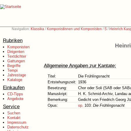
Navigation:
Klassika
/
Komponistinnen und Komponisten
/
S
/
Heinrich Kas
Rubriken
Heinr
Komponisten
Dirigenten
Textdichter
Gattungen
Allgemeine Angaben zur Kantate:
Begriffe
Tempi
Jahrestage
Titel:
Die Frühlingsnacht
Kataloge
Entstehungszeit:
1936
Einkaufen
Besetzung:
Chor oder Soli (SAB oder SABar
Manuskript:
H. K. Schmid-Archiv, Landau an
CD-Tipps
Angebote
Bemerkung:
Gedicht von Friedrich Georg J
Opus:
op.
103:
Die Frühlingsnacht
Service
Suchen
Kontakt
Impressum
Datenschutz