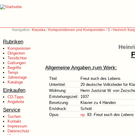
Navigation:
Klassika
/
Komponistinnen und Komponisten
/
S
/
Heinrich Kas
Rubriken
Heinr
Komponisten
F
Dirigenten
Textdichter
Gattungen
Allgemeine Angaben zum Werk:
Begriffe
Tempi
Jahrestage
Titel:
Freut euch des Lebens
Kataloge
Untertitel:
20 deutsche Volkslieder für Kl
Einkaufen
Widmung:
Herrn Justizrat W. von Zezsch
Entstehungszeit:
1937
CD-Tipps
Angebote
Besetzung:
Klavier zu 4 Händen
Erstdruck:
Schott
Service
Opus:
op.
93:
Freut euch des Lebens
Suchen
Kontakt
Impressum
Datenschutz