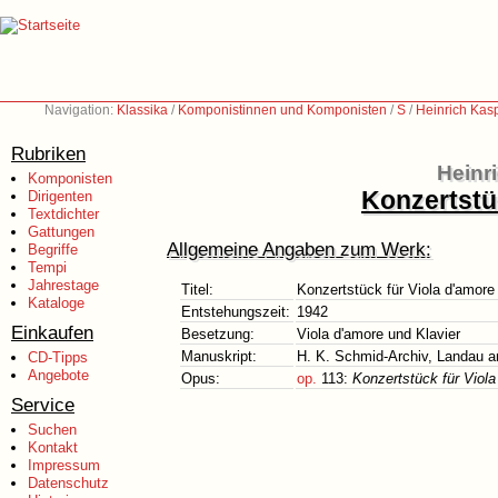
Navigation:
Klassika
/
Komponistinnen und Komponisten
/
S
/
Heinrich Kas
Rubriken
Heinr
Komponisten
Konzertstü
Dirigenten
Textdichter
Gattungen
Allgemeine Angaben zum Werk:
Begriffe
Tempi
Jahrestage
Titel:
Konzertstück für Viola d'amore
Kataloge
Entstehungszeit:
1942
Einkaufen
Besetzung:
Viola d'amore und Klavier
Manuskript:
H. K. Schmid-Archiv, Landau an
CD-Tipps
Angebote
Opus:
op.
113:
Konzertstück für Viola
Service
Suchen
Kontakt
Impressum
Datenschutz