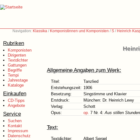
Navigation:
Klassika
/
Komponistinnen und Komponisten
/
S
/
Heinrich Kas
Rubriken
Heinr
Komponisten
Dirigenten
Textdichter
Gattungen
Allgemeine Angaben zum Werk:
Begriffe
Tempi
Jahrestage
Titel:
Tanzlied
Kataloge
Entstehungszeit:
1906
Einkaufen
Besetzung:
Singstimme und Klavier
Erstdruck:
München: Dr. Heinrich Lewy
CD-Tipps
Angebote
Verlag:
Schott
Opus:
op.
7 Nr. 4:
Aus stillen Stunden
Service
Suchen
Kontakt
Text:
Impressum
Datenschutz
Textdichter:
Albert Sergel